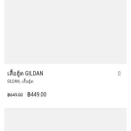
เสื้อฮู้ด GILDAN
THIS
,
GILDAN
เสื้อฮู้ด
PRODUCT
HAS
ORIGINAL
CURRENT
฿
449.00
฿
649.00
MULTIPLE
PRICE
PRICE
VARIANTS.
WAS:
IS:
THE
฿649.00.
OPTIONS
฿449.00.
MAY
BE