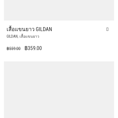
เสื้อแขนยาว GILDAN
THIS
,
GILDAN
เสื้อแขนยาว
PRODUCT
HAS
ORIGINAL
CURRENT
฿
359.00
฿
559.00
MULTIPLE
PRICE
PRICE
VARIANTS.
WAS:
IS:
THE
฿559.00.
OPTIONS
฿359.00.
MAY
BE
CHOSEN
ON
THE
PRODUCT
PAGE