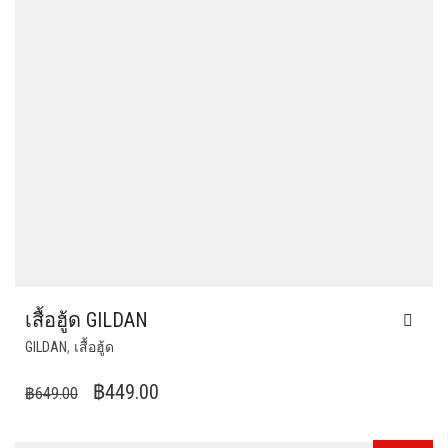
เสื้อฮู้ด GILDAN
THIS
,
GILDAN
เสื้อฮู้ด
PRODUCT
HAS
ORIGINAL
CURRENT
฿
449.00
฿
649.00
MULTIPLE
PRICE
PRICE
VARIANTS.
WAS:
IS: