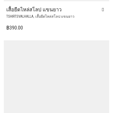
เสื้อยืดไหล่สโลป แขนยาว
THIS
,
TSHIRTSVALHALLA
เสื้อยืดไหล่สโลป แขนยาว
PRODUCT
HAS
฿
390.00
MULTIPLE
VARIANTS.
THE
OPTIONS
MAY
BE
CHOSEN
ON
THE
PRODUCT
PAGE