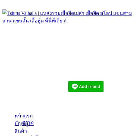
WELCOME TO TSHIRTS-VALHALLA.COM
Tshirts Valhalla | แหล่งรวมเสื้อยืดเปล่า เสื้อยืด สโลป แขนสาม
ส่วน แขนสั้น เสื้อฮู้ด ที่นี่ที่เดียว!
เว็บไซต์:
www.tshirts-valhalla.com
ติดต่อสอบถาม
อีเมล: tshirts.valhalla@gmail.com
โทร: 062-518-8903
สอบถามหรือสั่งซื้อทาง LINE@
CUSTOMER SERVICES
หน้าแรก
บัญชีผู้ใช้
สินค้า