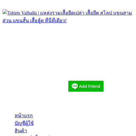
Tshirts Valhalla | แหล่งรวมเสื้อยืดเปล่า เสื้อยืด สโลป แขนสาม
ส่วน แขนสั้น เสื้อฮู้ด ที่นี่ที่เดียว!
เว็บไซต์:
www.tshirts-valhalla.com
ติดต่อสอบถาม
อีเมล: tshirts.valhalla@gmail.com
โทร: 062-518-8903
สอบถามหรือสั่งซื้อทาง LINE@
CUSTOMER SERVICES
หน้าแรก
บัญชีผู้ใช้
สินค้า