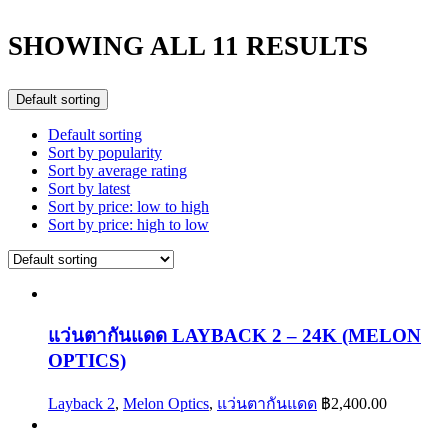
SHOWING ALL 11 RESULTS
Default sorting
Default sorting
Sort by popularity
Sort by average rating
Sort by latest
Sort by price: low to high
Sort by price: high to low
แว่นตากันแดด LAYBACK 2 – 24K (MELON
OPTICS)
Layback 2
,
Melon Optics
,
แว่นตากันแดด
฿
2,400.00